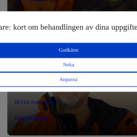
Miljöarbetare/drifttekniker
are: kort om behandlingen av dina uppgift
Godkänn
Neka
Anpassa
PETER FALLQVIST
Miljöarbetare