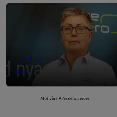
SUSANNE ÖST
Säljare
Möt våra #PreZeroHeroes