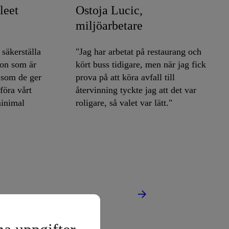
leet
Ostoja Lucic,
miljöarbetare
 säkerställa
"Jag har arbetat på restaurang och
don som är
kört buss tidigare, men när jag fick
t som de ger
prova på att köra avfall till
tföra vårt
återvinning tyckte jag att det var
minimal
roligare, så valet var lätt."