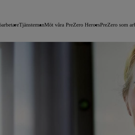
öarbetare
Tjänsteman
Möt våra PreZero Heroes
PreZero som ar