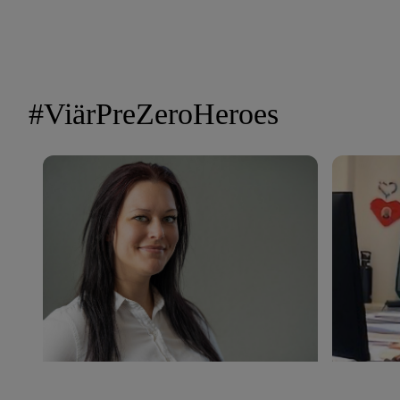
#ViärPreZeroHeroes