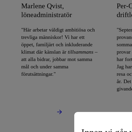
Marlene Qvist,
Per-O
löneadministratör
drift
"Här arbetar väldigt ambitiösa och
"Septe
trevliga människor! Vi har ett
provans
öppet, familjärt och inkluderande
sommar
klimat där känslan är
tillsammans
–
provar
att alla bidrar, jobbar mot samma
har for
mål och under samma
Jag har
förutsättningar."
resa o
år. Det
givand