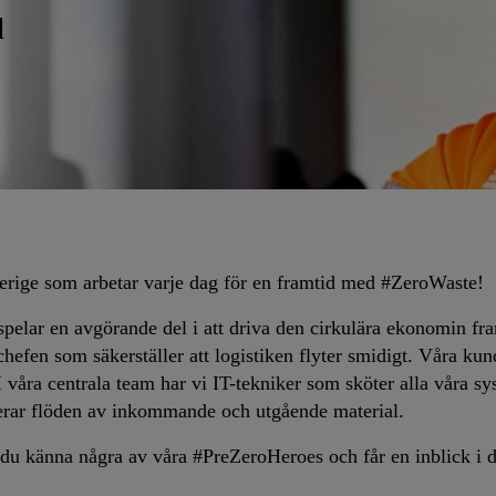
d
rige som arbetar varje dag för en framtid med #ZeroWaste!
spelar en avgörande del i att driva den cirkulära ekonomin f
ftchefen som säkerställer att logistiken flyter smidigt. Våra 
I våra centrala team har vi IT-tekniker som sköter alla våra 
merar flöden av inkommande och utgående material.
r du känna några av våra #PreZeroHeroes och får en inblick i 