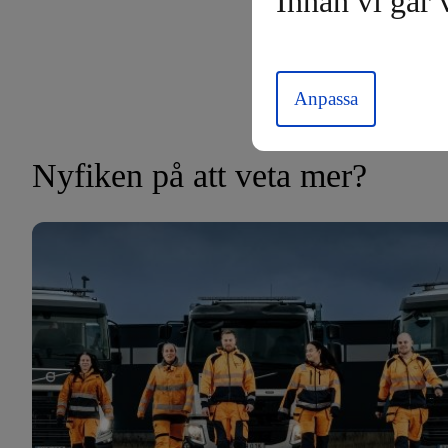
Innan vi går 
Anpassa
Nyfiken på att veta mer?