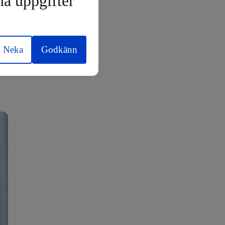
na uppgifter
Neka
Godkänn