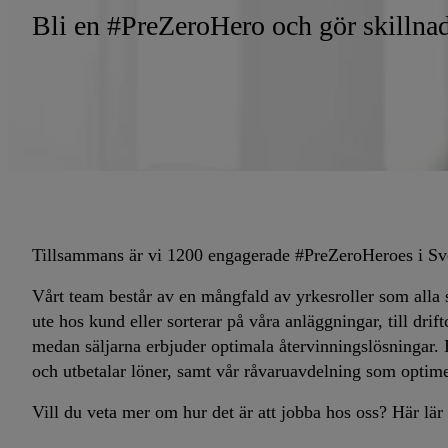
Bli en #PreZeroHero och gör skillna
Tillsammans är vi 1200 engagerade #PreZeroHeroes i Sve
Vårt team består av en mångfald av yrkesroller som alla 
ute hos kund eller sorterar på våra anläggningar, till dri
medan säljarna erbjuder optimala återvinningslösningar. 
och utbetalar löner, samt vår råvaruavdelning som opti
Vill du veta mer om hur det är att jobba hos oss? Här lä