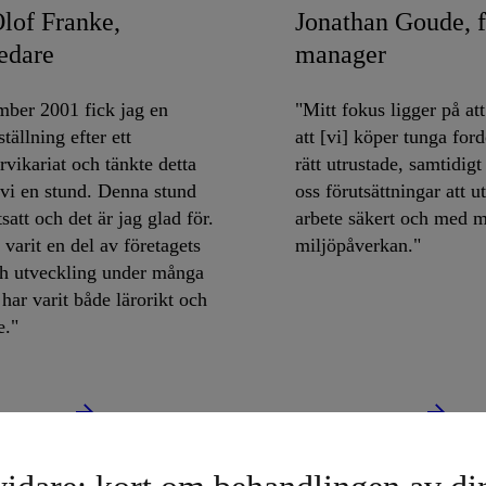
lof Franke,
Jonathan Goude, f
ledare
manager
mber 2001 fick jag en
"Mitt fokus ligger på att
tällning efter ett
att [vi] köper tunga for
vikariat och tänkte detta
rätt utrustade, samtidig
 vi en stund. Denna stund
oss förutsättningar att u
tsatt och det är jag glad för.
arbete säkert och med 
 varit en del av företagets
miljöpåverkan."
ch utveckling under många
 har varit både lärorikt och
e."