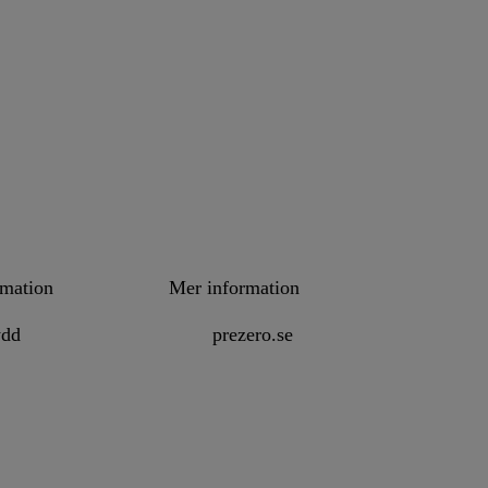
rmation
Mer information
ydd
prezero.se