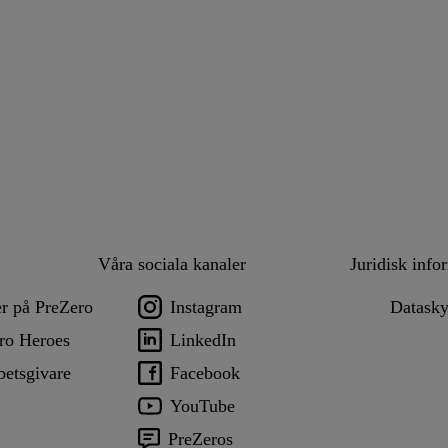
Våra sociala kanaler
Juridisk info
er på PreZero
Instagram
Datask
ro Heroes
LinkedIn
betsgivare
Facebook
YouTube
PreZeros