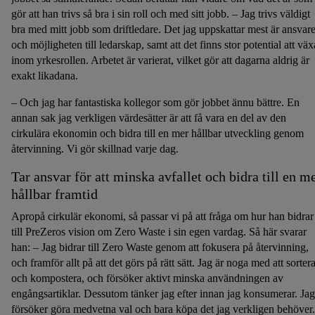
gör att han trivs så bra i sin roll och med sitt jobb. – Jag trivs väldigt
bra med mitt jobb som driftledare. Det jag uppskattar mest är ansvare
och möjligheten till ledarskap, samt att det finns stor potential att väx
inom yrkesrollen. Arbetet är varierat, vilket gör att dagarna aldrig är
exakt likadana.
– Och jag har fantastiska kollegor som gör jobbet ännu bättre. En
annan sak jag verkligen värdesätter är att få vara en del av den
cirkulära ekonomin och bidra till en mer hållbar utveckling genom
återvinning. Vi gör skillnad varje dag.
Tar ansvar för att minska avfallet och bidra till en m
hållbar framtid
Apropå cirkulär ekonomi, så passar vi på att fråga om hur han bidrar
till PreZeros vision om Zero Waste i sin egen vardag. Så här svarar
han: – Jag bidrar till Zero Waste genom att fokusera på återvinning,
och framför allt på att det görs på rätt sätt. Jag är noga med att sorter
och kompostera, och försöker aktivt minska användningen av
engångsartiklar. Dessutom tänker jag efter innan jag konsumerar. Jag
försöker göra medvetna val och bara köpa det jag verkligen behöver.