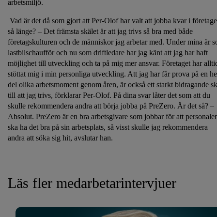
arbetsmiljö.
Vad är det då som gjort att Per-Olof har valt att jobba kvar i företage
så länge? – Det främsta skälet är att jag trivs så bra med både
företagskulturen och de människor jag arbetar med. Under mina år 
lastbilschaufför och nu som driftledare har jag känt att jag har haft
möjlighet till utveckling och ta på mig mer ansvar. Företaget har allti
stöttat mig i min personliga utveckling. Att jag har får prova på en he
del olika arbetsmoment genom åren, är också ett starkt bidragande sk
till att jag trivs, förklarar Per-Olof. På dina svar låter det som att du
skulle rekommendera andra att börja jobba på PreZero. Är det så? –
Absolut. PreZero är en bra arbetsgivare som jobbar för att personale
ska ha det bra på sin arbetsplats, så visst skulle jag rekommendera
andra att söka sig hit, avslutar han.
Läs fler medarbetarintervjuer