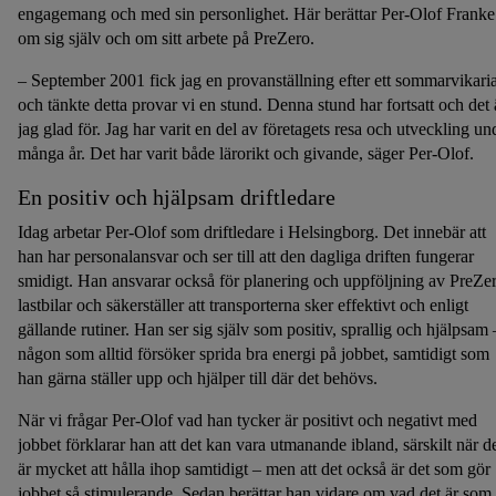
engagemang och med sin personlighet. Här berättar Per-Olof Franke
om sig själv och om sitt arbete på PreZero.
– September 2001 fick jag en provanställning efter ett sommarvikaria
och tänkte detta provar vi en stund. Denna stund har fortsatt och det 
jag glad för. Jag har varit en del av företagets resa och utveckling un
många år. Det har varit både lärorikt och givande, säger Per-Olof.
En positiv och hjälpsam driftledare
Idag arbetar Per-Olof som driftledare i Helsingborg. Det innebär att
han har personalansvar och ser till att den dagliga driften fungerar
smidigt. Han ansvarar också för planering och uppföljning av PreZe
lastbilar och säkerställer att transporterna sker effektivt och enligt
gällande rutiner. Han ser sig själv som positiv, sprallig och hjälpsam 
någon som alltid försöker sprida bra energi på jobbet, samtidigt som
han gärna ställer upp och hjälper till där det behövs.
När vi frågar Per-Olof vad han tycker är positivt och negativt med
jobbet förklarar han att det kan vara utmanande ibland, särskilt när d
är mycket att hålla ihop samtidigt – men att det också är det som gör
jobbet så stimulerande. Sedan berättar han vidare om vad det är som